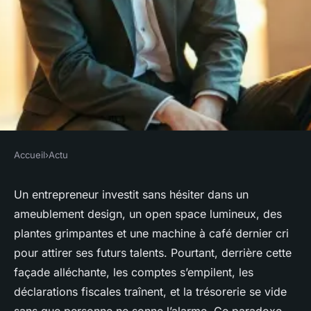
Accueil
›
Actu
ACTU
5 façons dont le recrutement
Un entrepreneur investit sans hésiter dans un
ameublement design, un open space lumineux, des
en comptabilité booste votre
plantes grimpantes et une machine à café dernier cri
carrière
pour attirer ses futurs talents. Pourtant, derrière cette
façade alléchante, les comptes s’empilent, les
Lambert
•
31/03/2026 17:11
•
9 min de lecture
déclarations fiscales traînent, et la trésorerie se vide