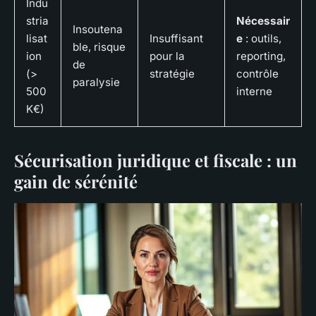
Indu
stria
Nécessair
Insoutena
lisat
Insuffisant
e
: outils,
ble, risque
ion
pour la
reporting,
de
(>
stratégie
contrôle
paralysie
500
interne
K€)
Sécurisation juridique et fiscale : un
gain de sérénité