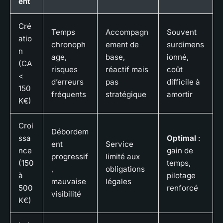
ent
Cré
Temps
Accompagn
Souvent
atio
chronoph
ement de
surdimens
n
age,
base,
ionné,
(CA
risques
réactif mais
coût
<
d’erreurs
pas
difficile à
150
fréquents
stratégique
amortir
K€)
Croi
Débordem
ssa
Optimal
:
ent
Service
nce
gain de
progressif
limité aux
(150
temps,
,
obligations
à
pilotage
mauvaise
légales
500
renforcé
visibilité
K€)