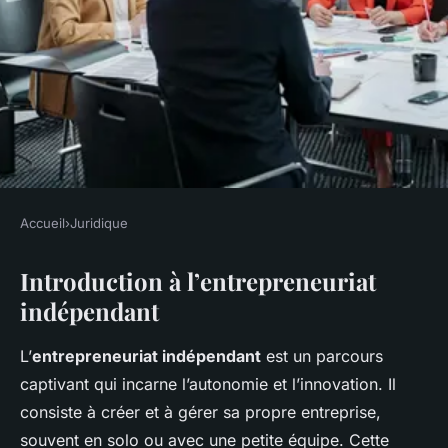
Accueil
›
Juridique
JURIDIQUE
Introduction à l’entrepreneuriat
Devenir Entrepreneur
indépendant
Indépendant : Guide Complet
pour Créer Votre Propre
L’
entrepreneuriat indépendant
est un parcours
Entreprise
captivant qui incarne l’autonomie et l’innovation. Il
consiste à créer et à gérer sa propre entreprise,
Owen
•
14 mars 2025
•
8 min de lecture
souvent en solo ou avec une petite équipe. Cette