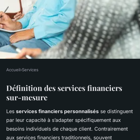
Accueil
›
Services
SERVICES
Définition des services financiers
Les Services Financiers Sur-
sur-mesure
Mesure : Une Évolution
Incontournable ou Simple
Les
services financiers personnalisés
se distinguent
Mode?
par leur capacité à s’adapter spécifiquement aux
besoins individuels de chaque client. Contrairement
Owen
•
5 avril 2025
•
6 min de lecture
aux services financiers traditionnels, souvent