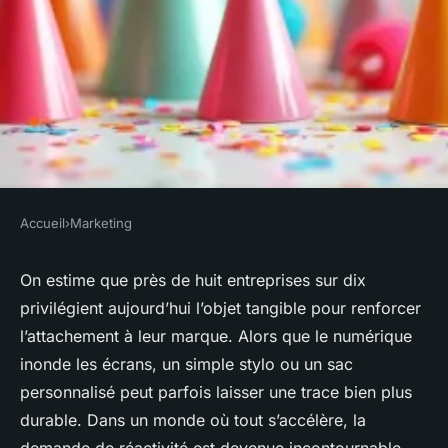
Accueil
›
Marketing
MARKETING
Obtenez vos goodies
On estime que près de huit entreprises sur dix
privilégient aujourd’hui l’objet tangible pour renforcer
rapidement pour vos
l’attachement à leur marque. Alors que le numérique
événements
inonde les écrans, un simple stylo ou un sac
personnalisé peut parfois laisser une trace bien plus
Rémy
•
08/05/2026 14:09
•
7 min de lecture
durable. Dans un monde où tout s’accélère, la