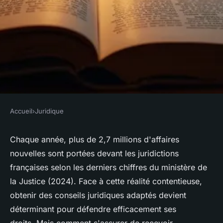
Accueil
›
Juridique
JURIDIQUE
Conseils juridiques essentiels
Chaque année, plus de 2,7 millions d'affaires
nouvelles sont portées devant les juridictions
pour mieux défendre vos
françaises selon les derniers chiffres du ministère de
droits
la Justice (2024). Face à cette réalité contentieuse,
obtenir des conseils juridiques adaptés devient
Owen
•
9 février 2026
•
7 min de lecture
déterminant pour défendre efficacement ses