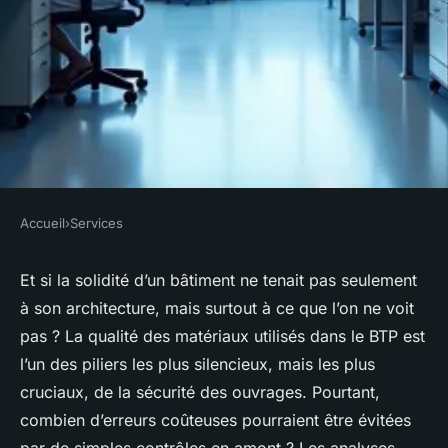
Accueil
›
Services
SERVICES
Optimiser la qualité des
Et si la solidité d’un bâtiment ne tenait pas seulement
à son architecture, mais surtout à ce que l’on ne voit
matériaux avec un laboratoire
pas ? La qualité des matériaux utilisés dans le BTP est
d'analyses BTP
l’un des piliers les plus silencieux, mais les plus
cruciaux, de la sécurité des ouvrages. Pourtant,
Nicet
•
06/03/2026 18:40
•
10 min de lecture
combien d’erreurs coûteuses pourraient être évitées