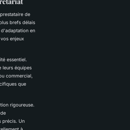
rétariat
prestataire de
plus brefs délais
é d'adaptation en
 vos enjeux
té essentiel.
 leurs équipes
e ou commercial,
cifiques que
tion rigoureuse.
 de
s précis. Un
rellement à