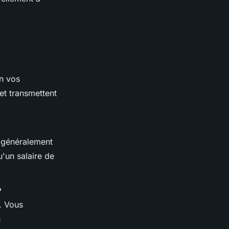
n vos
 et transmettent
z généralement
'un salaire de
?
. Vous
u