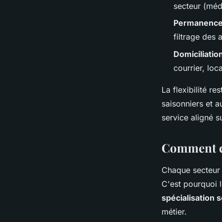
secteur (méd
Permanence
filtrage des
Domiciliatio
courrier, lo
La flexibilité r
saisonniers et a
service aligné s
Comment ces
Chaque secteur 
C'est pourquoi l
spécialisation s
métier.