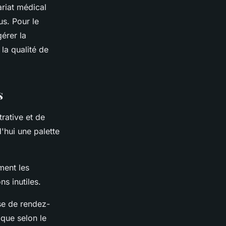
ariat médical
us. Pour le
gérer la
 la qualité de
s
rative et de
d'hui une palette
ment les
s inutiles.
ise de rendez-
ique selon le