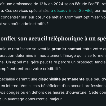
naît une croissance de 12% en 2024 selon l'étude FedEE, ref
e. Ces services spécialisés,
à découvrir sur Servitel
, perme
e concentrer sur leur cœur de métier. Comment optimiser vot
nt vos coûts administratifs ?
onfier son accueil téléphonique à un spéc
honique représente souvent le
premier contact
entre votre e
nteraction détermine immédiatement l'image qu'ils se formen
me. Un appel mal géré peut faire perdre un prospect, tandis
mpétent renforce votre crédibilité.
pécialisé garantit une
disponibilité permanente
que peu d'e
en interne. Vos clients bénéficient d'un accueil professionn
s congés ou en dehors des heures d'ouverture. Cette cont
e un avantage concurrentiel majeur.