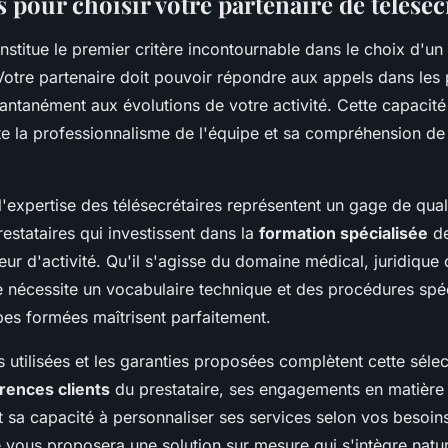
s pour choisir votre partenaire de télésec
stitue le premier critère incontournable dans le choix d'un 
 Votre partenaire doit pouvoir répondre aux appels dans les 
tantanément aux évolutions de votre activité. Cette capacit
ète la professionnalisme de l'équipe et sa compréhension de
l'expertise des télésecrétaires représentent un gage de quali
prestataires qui investissent dans la
formation spécialisée
de
eur d'activité. Qu'il s'agisse du domaine médical, juridiqu
nécessite un vocabulaire technique et des procédures spé
pes formées maîtrisent parfaitement.
 utilisées et les garanties proposées complètent cette sélec
rences clients
du prestataire, ses engagements en matière
et sa capacité à personnaliser ses services selon vos besoin
e vous proposera une solution sur mesure qui s'intègre natu