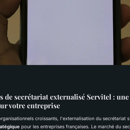
tenaire pour un
s de secrétariat externalisé Servitel : une
ur votre entreprise
ure
rganisationnels croissants, l'externalisation du secrétaria
ratégique
pour les entreprises françaises. Le marché du secr