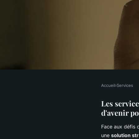
Accueil
›
Services
SERVICES
Servitel : votre par
Les service
d'avenir po
secrétariat sur mes
Face aux défis o
une
solution st