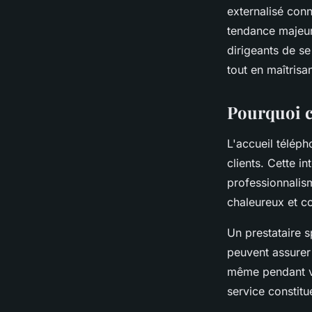
Owen
•
11 novembre 2025
•
4 min de lecture
externalisé con
tendance majeur
dirigeants de s
tout en maîtrisa
Pourquoi c
L'accueil télép
clients. Cette i
professionnalis
chaleureux et co
Un prestataire s
peuvent assurer 
même pendant vo
service constitu