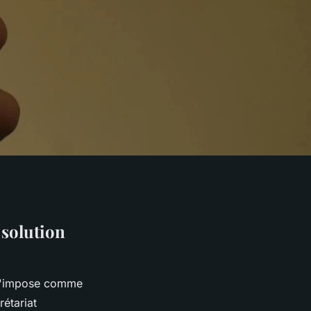
 solution
t s'impose comme
étariat