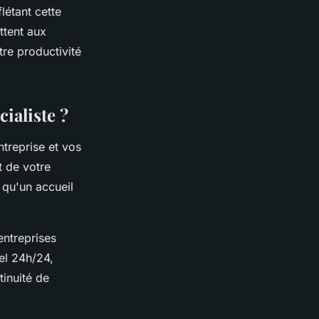
létant cette
ttent aux
re productivité
ialiste ?
ntreprise et vos
t de votre
 qu'un accueil
ntreprises
el 24h/24,
inuité de