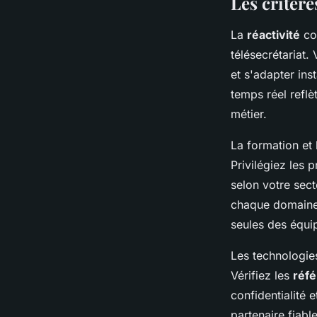
Les critère
La
réactivité
con
télésecrétariat.
et s'adapter ins
temps réel refl
métier.
La formation et 
Privilégiez les 
selon votre sect
chaque domaine 
seules des équi
Les technologies
Vérifiez les
réfé
confidentialité 
partenaire fiabl