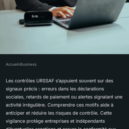
Accueil
›
Business
BUSINESS
Les principales raisons d'un
Les contrôles URSSAF s’appuient souvent sur des
signaux précis : erreurs dans les déclarations
contrôle URSSAF à connaître
sociales, retards de paiement ou alertes signalant une
activité irrégulière. Comprendre ces motifs aide à
Owen
•
30 septembre 2025
•
5 min de lecture
anticiper et réduire les risques de contrôle. Cette
vigilance protège entreprises et indépendants